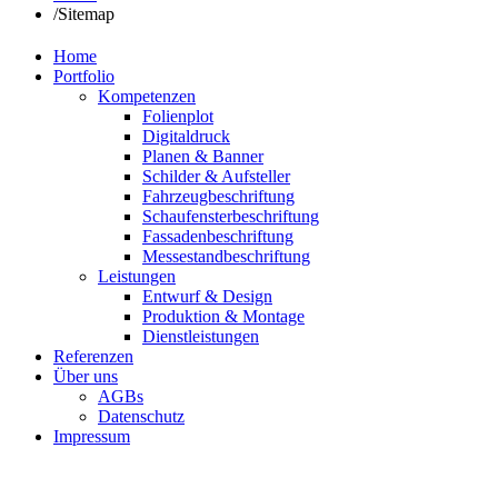
/
Sitemap
Home
Portfolio
Kompetenzen
Folienplot
Digitaldruck
Planen & Banner
Schilder & Aufsteller
Fahrzeugbeschriftung
Schaufensterbeschriftung
Fassadenbeschriftung
Messestandbeschriftung
Leistungen
Entwurf & Design
Produktion & Montage
Dienstleistungen
Referenzen
Über uns
AGBs
Datenschutz
Impressum