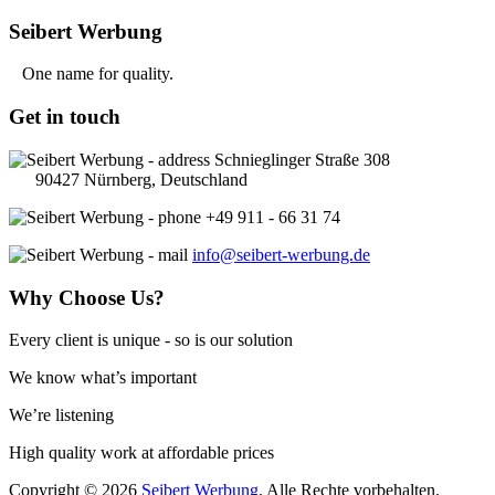
Seibert
Werbung
One name for quality.
Get
in touch
Schnieglinger Straße 308
90427
Nürnberg
,
Deutschland
+49 911 - 66 31 74
info@seibert-werbung.de
Why
Choose Us?
Every client is unique - so is our solution
We know what’s important
W
e’re listening
High quality work at affordable prices
Copyright © 2026
Seibert Werbung
. Alle Rechte vorbehalten.